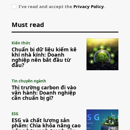
I've read and accept the
Privacy Policy
.
Must read
Kiến thức
Chuẩn bị dữ liệu kiểm kê
khí nhà kính: Doanh
nghiệp nên bắt đầu từ
đâu?
Tin chuyên ngành
Thị trường carbon đi vào
vận hành: Doanh nghiệp
cần chuẩn bị gì?
ESG
ESG và chất lượng sản
phẩm: Chìa khóa nâng cao