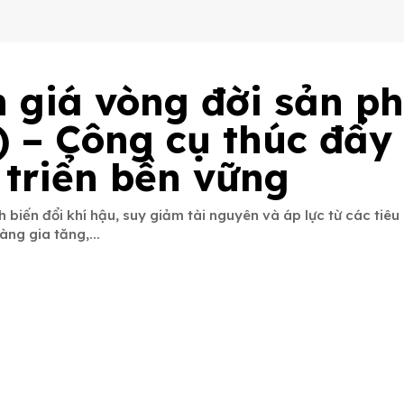
 giá vòng đời sản p
) – Công cụ thúc đẩy
 triển bền vững
 biến đổi khí hậu, suy giảm tài nguyên và áp lực từ các tiê
ng gia tăng,...