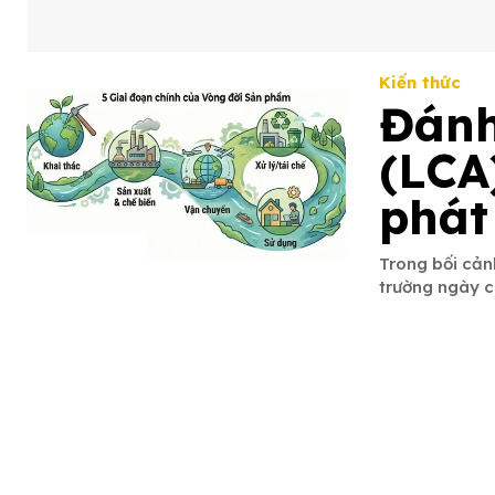
Kiến thức
Đánh
(LCA
phát
Trong bối cảnh
trường ngày cà