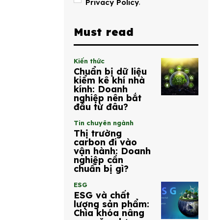
Privacy Policy
.
Must read
Kiến thức
Chuẩn bị dữ liệu
kiểm kê khí nhà
kính: Doanh
nghiệp nên bắt
đầu từ đâu?
Tin chuyên ngành
Thị trường
carbon đi vào
vận hành: Doanh
nghiệp cần
chuẩn bị gì?
ESG
ESG và chất
lượng sản phẩm:
Chìa khóa nâng