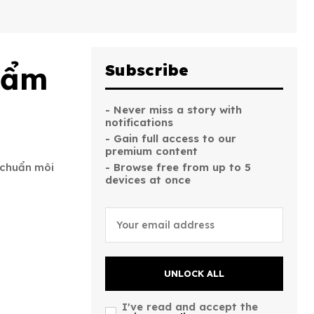
hẩm
Subscribe
- Never miss a story with
notifications
- Gain full access to our
premium content
u chuẩn môi
- Browse free from up to 5
devices at once
UNLOCK ALL
I've read and accept the