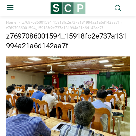
Home
z7697086001594_15918fc2e737a131994a21a6d142aa7f
z7697086001594_15918fc2e737a131994a21a6d142aa7f
z7697086001594_15918fc2e737a131
994a21a6d142aa7f