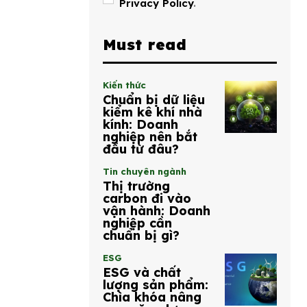
Privacy Policy
.
Must read
Kiến thức
Chuẩn bị dữ liệu
kiểm kê khí nhà
kính: Doanh
nghiệp nên bắt
đầu từ đâu?
Tin chuyên ngành
Thị trường
carbon đi vào
vận hành: Doanh
nghiệp cần
chuẩn bị gì?
ESG
ESG và chất
lượng sản phẩm:
Chìa khóa nâng