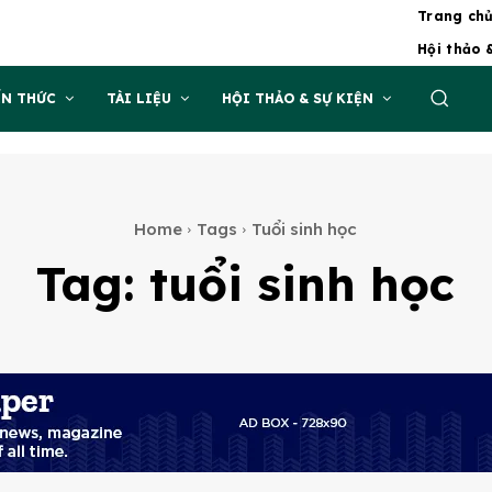
Trang ch
Hội thảo 
ẾN THỨC
TÀI LIỆU
HỘI THẢO & SỰ KIỆN
Home
Tags
Tuổi sinh học
Tag:
tuổi sinh học