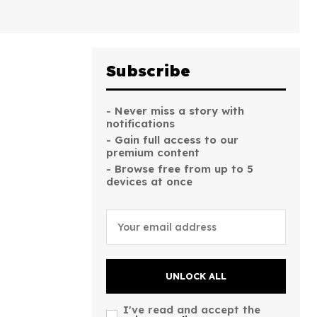
Subscribe
- Never miss a story with
notifications
- Gain full access to our
premium content
- Browse free from up to 5
devices at once
UNLOCK ALL
I've read and accept the