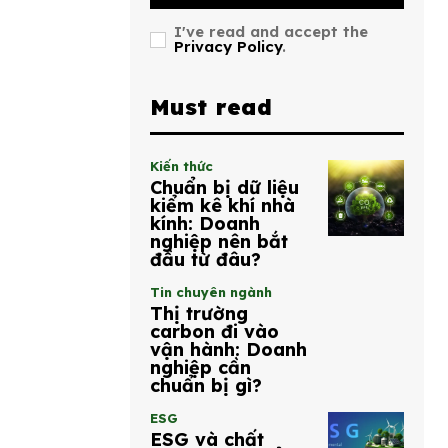
I've read and accept the
Privacy Policy
.
Must read
Kiến thức
Chuẩn bị dữ liệu
kiểm kê khí nhà
kính: Doanh
nghiệp nên bắt
đầu từ đâu?
Tin chuyên ngành
Thị trường
carbon đi vào
vận hành: Doanh
nghiệp cần
chuẩn bị gì?
ESG
ESG và chất