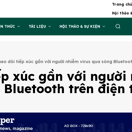
Trang ch
Hội thảo 
ẾN THỨC
TÀI LIỆU
HỘI THẢO & SỰ KIỆN
eo dõi tiếp xúc gần với người nhiễm virus qua sóng Bluetoot
iếp xúc gần với người
 Bluetooth trên điện 