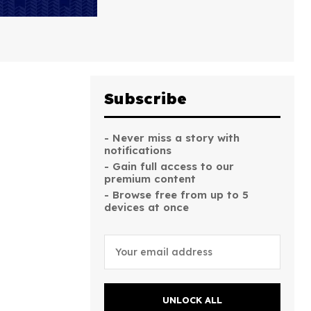
Subscribe
- Never miss a story with
notifications
- Gain full access to our
premium content
- Browse free from up to 5
devices at once
UNLOCK ALL