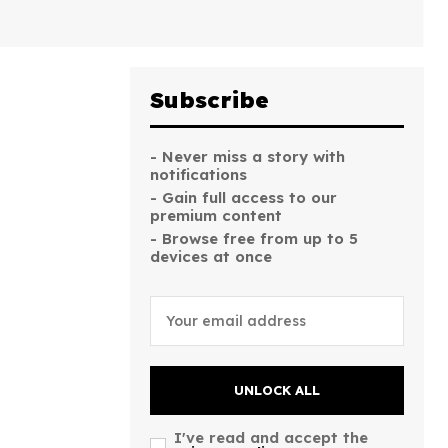
Subscribe
- Never miss a story with
notifications
- Gain full access to our
premium content
- Browse free from up to 5
devices at once
UNLOCK ALL
I've read and accept the