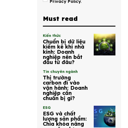
Privacy Policy
.
Must read
Kiến thức
Chuẩn bị dữ liệu
kiểm kê khí nhà
kính: Doanh
nghiệp nên bắt
đầu từ đâu?
Tin chuyên ngành
Thị trường
carbon đi vào
vận hành: Doanh
nghiệp cần
chuẩn bị gì?
ESG
ESG và chất
lượng sản phẩm:
Chìa khóa nâng