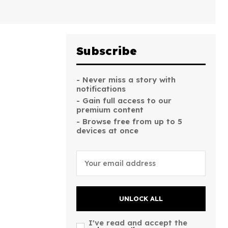
Subscribe
- Never miss a story with
notifications
- Gain full access to our
premium content
- Browse free from up to 5
devices at once
UNLOCK ALL
I've read and accept the