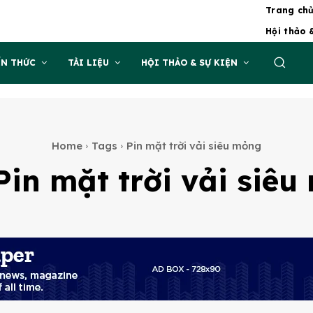
Trang ch
Hội thảo 
ẾN THỨC
TÀI LIỆU
HỘI THẢO & SỰ KIỆN
Home
Tags
Pin mặt trời vải siêu mỏng
Pin mặt trời vải siê