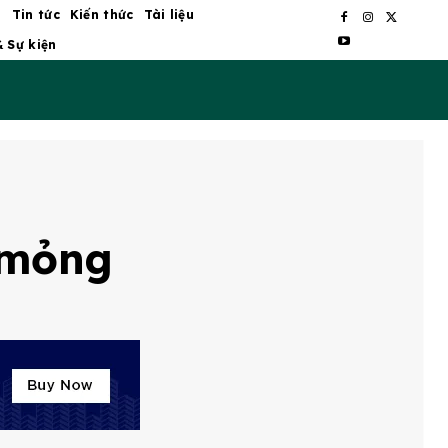
ủ
Tin tức
Kiến thức
Tài liệu
& Sự kiện
u mỏng