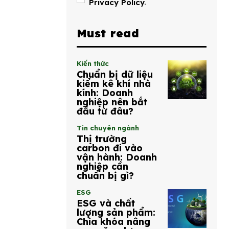
Privacy Policy
.
Must read
Kiến thức
Chuẩn bị dữ liệu
kiểm kê khí nhà
kính: Doanh
nghiệp nên bắt
đầu từ đâu?
Tin chuyên ngành
Thị trường
carbon đi vào
vận hành: Doanh
nghiệp cần
chuẩn bị gì?
ESG
ESG và chất
lượng sản phẩm:
Chìa khóa nâng