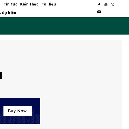
ủ
Tin tức
Kiến thức
Tài liệu
& Sự kiện
u