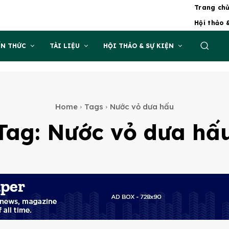
Trang ch
Hội thảo 
ẾN THỨC
TÀI LIỆU
HỘI THẢO & SỰ KIỆN
Home
Tags
Nước vỏ dưa hấu
Tag:
Nước vỏ dưa hấ