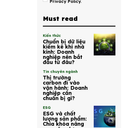
Privacy Policy
.
Must read
Kiến thức
Chuẩn bị dữ liệu
kiểm kê khí nhà
kính: Doanh
nghiệp nên bắt
đầu từ đâu?
Tin chuyên ngành
Thị trường
carbon đi vào
vận hành: Doanh
nghiệp cần
chuẩn bị gì?
ESG
ESG và chất
lượng sản phẩm:
Chìa khóa nâng