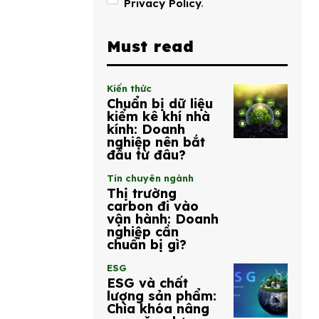
Privacy Policy
.
Must read
Kiến thức
Chuẩn bị dữ liệu
kiểm kê khí nhà
kính: Doanh
nghiệp nên bắt
đầu từ đâu?
Tin chuyên ngành
Thị trường
carbon đi vào
vận hành: Doanh
nghiệp cần
chuẩn bị gì?
ESG
ESG và chất
lượng sản phẩm:
Chìa khóa nâng