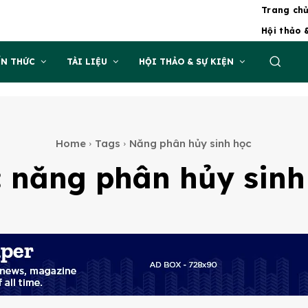
Trang ch
Hội thảo 
ẾN THỨC
TÀI LIỆU
HỘI THẢO & SỰ KIỆN
Home
Tags
Năng phân hủy sinh học
:
năng phân hủy sinh