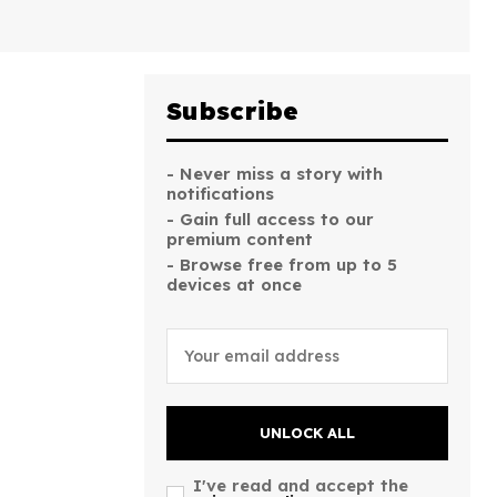
Subscribe
- Never miss a story with
notifications
- Gain full access to our
premium content
- Browse free from up to 5
devices at once
UNLOCK ALL
I've read and accept the