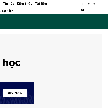
ủ
Tin tức
Kiến thức
Tài liệu
& Sự kiện
 học