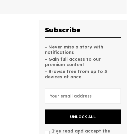
Subscribe
- Never miss a story with
notifications
- Gain full access to our
premium content
- Browse free from up to 5
devices at once
UNLOCK ALL
I've read and accept the