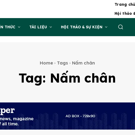
Trang ch
Hội thảo 
ẾN THỨC
TÀI LIỆU
HỘI THẢO & SỰ KIỆN
Home
Tags
Nấm chân
Tag:
Nấm chân