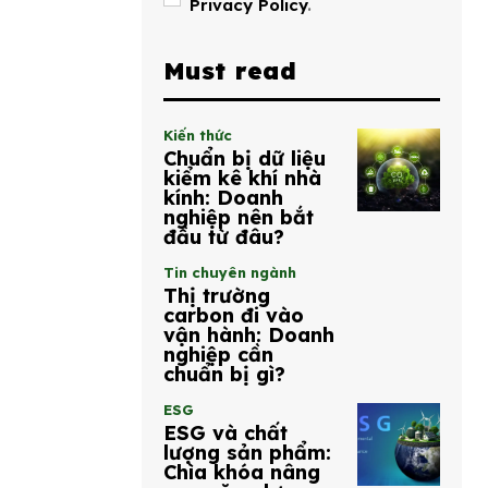
Privacy Policy
.
Must read
Kiến thức
Chuẩn bị dữ liệu
kiểm kê khí nhà
kính: Doanh
nghiệp nên bắt
đầu từ đâu?
Tin chuyên ngành
Thị trường
carbon đi vào
vận hành: Doanh
nghiệp cần
chuẩn bị gì?
ESG
ESG và chất
lượng sản phẩm:
Chìa khóa nâng