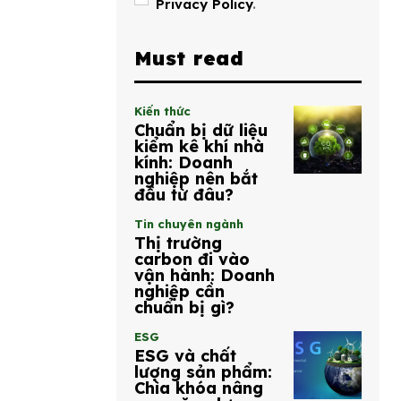
Privacy Policy
.
Must read
Kiến thức
Chuẩn bị dữ liệu
kiểm kê khí nhà
kính: Doanh
nghiệp nên bắt
đầu từ đâu?
Tin chuyên ngành
Thị trường
carbon đi vào
vận hành: Doanh
nghiệp cần
chuẩn bị gì?
ESG
ESG và chất
lượng sản phẩm:
Chìa khóa nâng