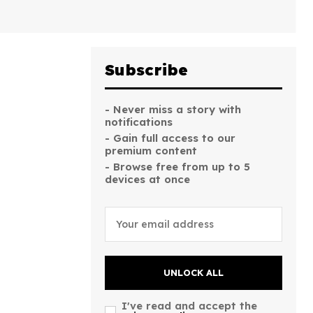
Subscribe
- Never miss a story with
notifications
- Gain full access to our
premium content
- Browse free from up to 5
devices at once
UNLOCK ALL
I've read and accept the