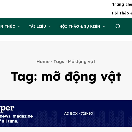
Trang ch
Hội thảo 
ẾN THỨC
TÀI LIỆU
HỘI THẢO & SỰ KIỆN
Home
Tags
Mỡ động vật
Tag:
mỡ động vật