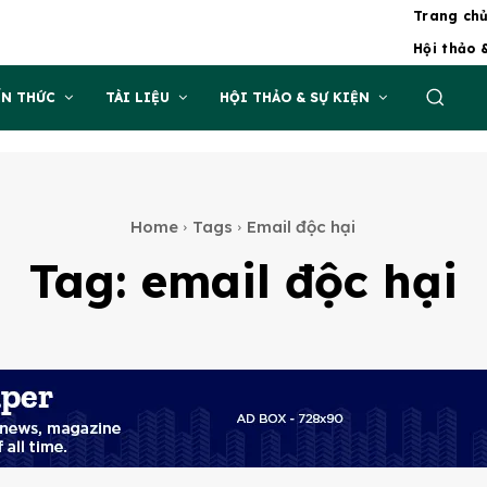
Trang ch
Hội thảo 
ẾN THỨC
TÀI LIỆU
HỘI THẢO & SỰ KIỆN
Home
Tags
Email độc hại
Tag:
email độc hại