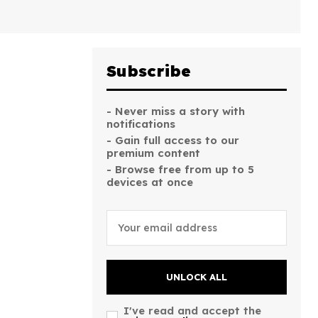
Subscribe
- Never miss a story with
notifications
- Gain full access to our
premium content
- Browse free from up to 5
devices at once
UNLOCK ALL
I've read and accept the