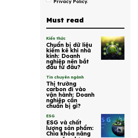
Privacy Policy
.
Must read
Kiến thức
Chuẩn bị dữ liệu
kiểm kê khí nhà
kính: Doanh
nghiệp nên bắt
đầu từ đâu?
Tin chuyên ngành
Thị trường
carbon đi vào
vận hành: Doanh
nghiệp cần
chuẩn bị gì?
ESG
ESG và chất
lượng sản phẩm:
Chìa khóa nâng