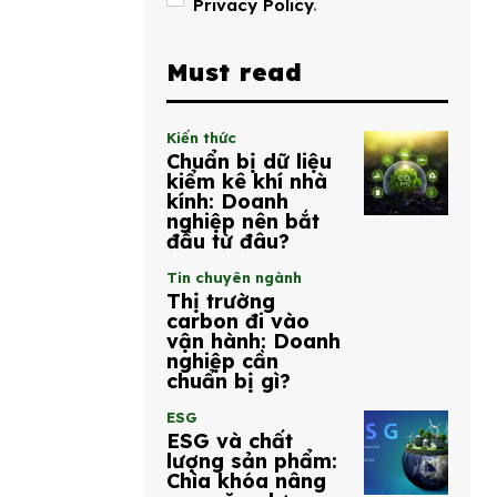
Privacy Policy
.
Must read
Kiến thức
Chuẩn bị dữ liệu
kiểm kê khí nhà
kính: Doanh
nghiệp nên bắt
đầu từ đâu?
Tin chuyên ngành
Thị trường
carbon đi vào
vận hành: Doanh
nghiệp cần
chuẩn bị gì?
ESG
ESG và chất
lượng sản phẩm:
Chìa khóa nâng