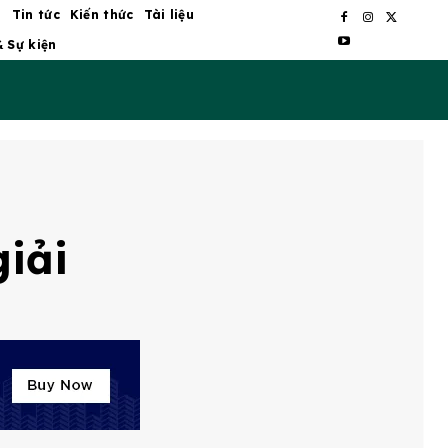
ủ
Tin tức
Kiến thức
Tài liệu
& Sự kiện
giải