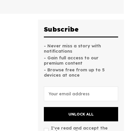
Subscribe
- Never miss a story with
notifications
- Gain full access to our
premium content
- Browse free from up to 5
devices at once
UNLOCK ALL
I've read and accept the