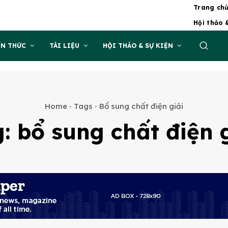
Trang ch
Hội thảo 
ẾN THỨC
TÀI LIỆU
HỘI THẢO & SỰ KIỆN
Home
Tags
Bổ sung chất điện giải
g:
bổ sung chất điện 