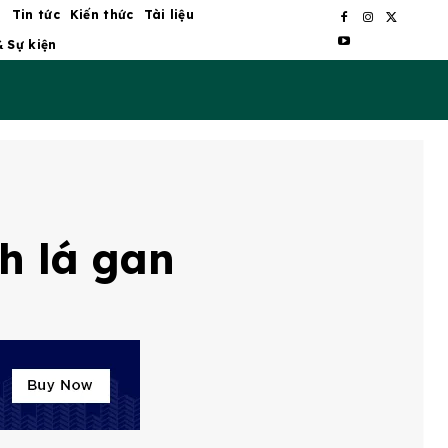
ủ
Tin tức
Kiến thức
Tài liệu
& Sự kiện
h lá gan