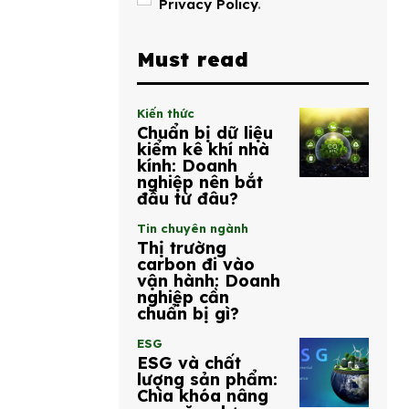
Privacy Policy
.
Must read
Kiến thức
Chuẩn bị dữ liệu
kiểm kê khí nhà
kính: Doanh
nghiệp nên bắt
đầu từ đâu?
Tin chuyên ngành
Thị trường
carbon đi vào
vận hành: Doanh
nghiệp cần
chuẩn bị gì?
ESG
ESG và chất
lượng sản phẩm:
Chìa khóa nâng