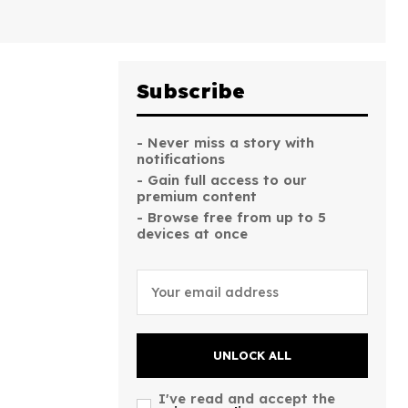
Subscribe
- Never miss a story with
notifications
- Gain full access to our
premium content
- Browse free from up to 5
devices at once
UNLOCK ALL
I've read and accept the